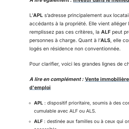
A lire également :
Investir dans le meilleu
L’
APL
s’adresse principalement aux locata
accédants à la propriété. Elle vient alléger
remplissez pas ces critères, la
ALF
peut pre
personnes à charge. Quant à l’
ALS
, elle c
logés en résidence non conventionnée.
Pour clarifier, voici les grandes lignes de c
A lire en complément :
Vente immobilière
d'emploi
APL
: dispositif prioritaire, soumis à des c
cumulable avec ALF ou ALS.
ALF
: destinée aux familles ou à ceux qui o