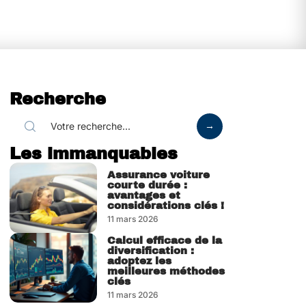
Recherche
Les immanquables
Assurance voiture
courte durée :
avantages et
considérations clés !
11 mars 2026
Calcul efficace de la
diversification :
adoptez les
meilleures méthodes
clés
11 mars 2026