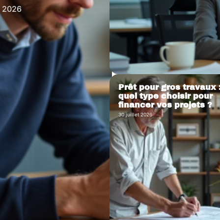
t 2026
Prêt pour gros travaux 
quel type choisir pour
financer vos projets ?
30 juillet 2026