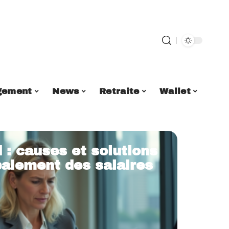
gement
News
Retraite
Wallet
 : causes et solutions
paiement des salaires