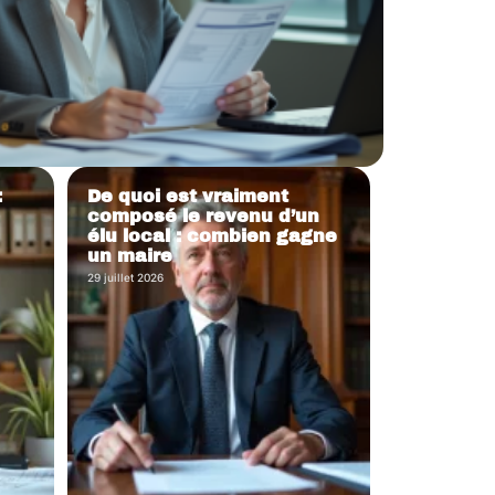
:
De quoi est vraiment
composé le revenu d’un
élu local : combien gagne
un maire
29 juillet 2026