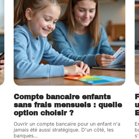
Compte bancaire enfants
F
sans frais mensuels : quelle
u
option choisir ?
E
Ouvrir un compte bancaire pour un enfant n'a
E
jamais été aussi stratégique. D'un côté, les
b
banques
…
s