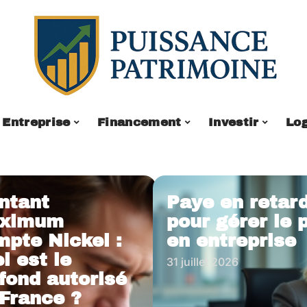
Entreprise
Financement
Investir
Lo
ntant
Paye en retard
ximum
pour gérer le 
pte Nickel :
en entreprise
l est le
31 juillet 2026
fond autorisé
France ?