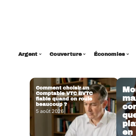
Argent
Couverture
Économies
Comment choisir un
Mo
Comptable VTC BVTC
ma
fiable quand on roule
beaucoup ?
com
5 août 2026
que
pla
en 